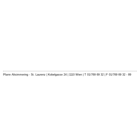
Pfarre Altsimmering - St. Laurenz | Kobelgasse 24 | 1110 Wien | T 01/769 69 32 | F 01/769 69 32 - 89