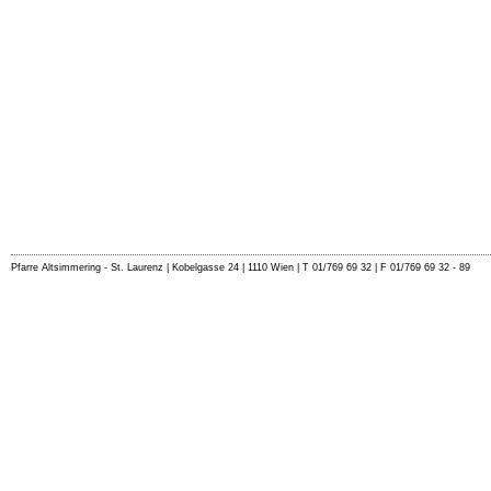
Pfarre Altsimmering - St. Laurenz | Kobelgasse 24 | 1110 Wien | T 01/769 69 32 | F 01/769 69 32 - 89