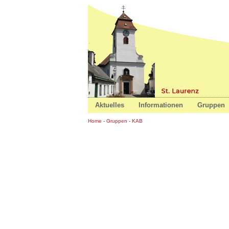
St. Laure
Aktuelles
Informationen
Gruppen
Home
-
Gruppen
-
KAB