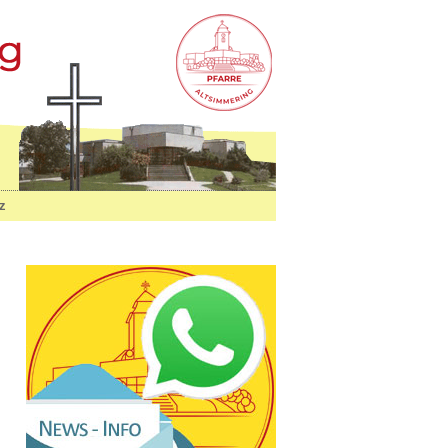
Home
Home
St. Josef auf der Haide
z