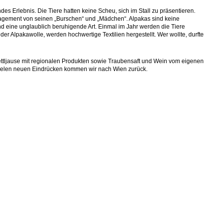
s Erlebnis. Die Tiere hatten keine Scheu, sich im Stall zu präsentieren.
gagement von seinen „Burschen“ und „Mädchen“. Alpakas sind keine
d eine unglaublich beruhigende Art. Einmal im Jahr werden die Tiere
er Alpakawolle, werden hochwertige Textilien hergestellt. Wer wollte, durfte
ettljause mit regionalen Produkten sowie Traubensaft und Wein vom eigenen
vielen neuen Eindrücken kommen wir nach Wien zurück.