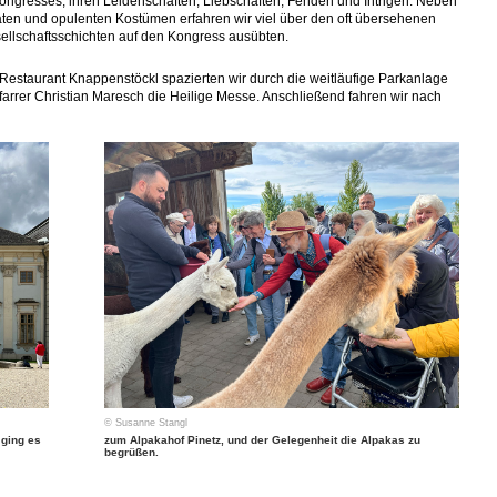
ongresses, ihren Leidenschaften, Liebschaften, Fehden und Intrigen. Neben
aten und opulenten Kostümen erfahren wir viel über den oft übersehenen
sellschaftsschichten auf den Kongress ausübten.
Restaurant Knappenstöckl spazierten wir durch die weitläufige Parkanlage
 Pfarrer Christian Maresch die Heilige Messe. Anschließend fahren wir nach
© Susanne Stangl
 ging es
zum Alpakahof Pinetz, und der Gelegenheit die Alpakas zu
begrüßen.