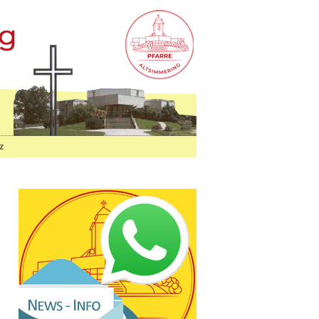
Home
Home
St. Josef auf der Haide
z