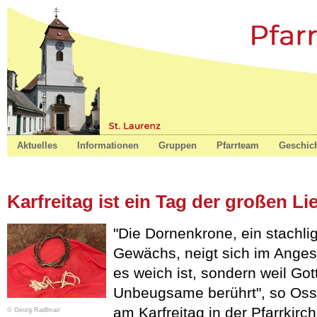
St. Laurenz
Aktuelles
Informationen
Gruppen
Pfarrteam
Geschic
Karfreitag ist ein Tag der großen Li
"Die Dornenkrone, ein stachli
Gewächs, neigt sich im Angesic
es weich ist, sondern weil Got
Unbeugsame berührt", so Ossi 
am Karfreitag in der Pfarrkirc
© Georg Radlmair