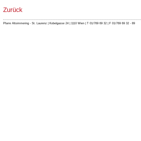
Zurück
Pfarre Altsimmering - St. Laurenz | Kobelgasse 24 | 1110 Wien | T 01/769 69 32 | F 01/769 69 32 - 89