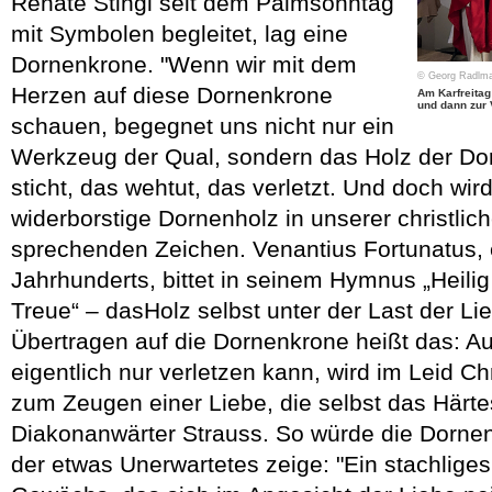
Renate Stingl seit dem Palmsonntag
mit Symbolen begleitet, lag eine
Dornenkrone. "Wenn wir mit dem
© Georg Radlma
Herzen auf diese Dornenkrone
Am Karfreitag
und dann zur 
schauen, begegnet uns nicht nur ein
Werkzeug der Qual, sondern das Holz der Dor
sticht, das wehtut, das verletzt. Und doch wir
widerborstige Dornenholz in unserer christlic
sprechenden Zeichen. Venantius Fortunatus, e
Jahrhunderts, bittet in seinem Hymnus „Heili
Treue“ – dasHolz selbst unter der Last der L
Übertragen auf die Dornenkrone heißt das: A
eigentlich nur verletzen kann, wird im Leid Ch
zum Zeugen einer Liebe, die selbst das Härte
Diakonanwärter Strauss. So würde die Dorn
der etwas Unerwartetes zeige: "Ein stachlige