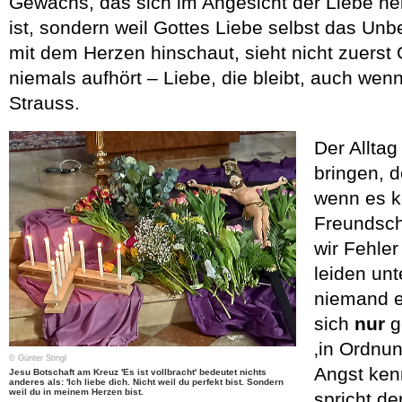
Gewächs, das sich im Angesicht der Liebe neig
ist, sondern weil Gottes Liebe selbst das Un
mit dem Herzen hinschaut, sieht nicht zuerst 
niemals aufhört – Liebe, die bleibt, auch wen
Strauss.
Der Alltag
bringen, 
wenn es ko
Freundsch
wir Fehle
leiden unt
niemand er
sich
nur
g
‚in Ordnun
© Günter Stingl
Angst kenn
Jesu Botschaft am Kreuz 'Es ist vollbracht' bedeutet nichts
anderes als: 'Ich liebe dich. Nicht weil du perfekt bist. Sondern
weil du in meinem Herzen bist.
spricht de