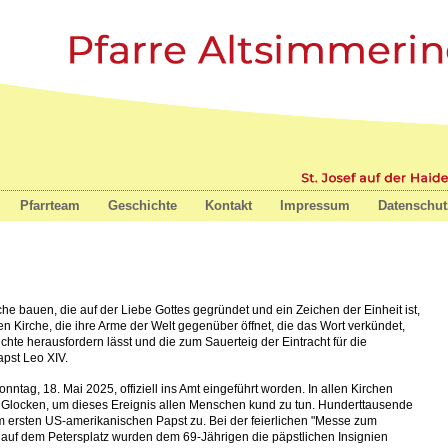
nz
Pfarrteam
Geschichte
Kontakt
Impressum
Datenschut
che bauen, die auf der Liebe Gottes gegründet und ein Zeichen der Einheit ist,
n Kirche, die ihre Arme der Welt gegenüber öffnet, die das Wort verkündet,
chte herausfordern lässt und die zum Sauerteig der Eintracht für die
apst Leo XIV.
onntag, 18. Mai 2025, offiziell ins Amt eingeführt worden. In allen Kirchen
e Glocken, um dieses Ereignis allen Menschen kund zu tun. Hunderttausende
 ersten US-amerikanischen Papst zu. Bei der feierlichen "Messe zum
auf dem Petersplatz wurden dem 69-Jährigen die päpstlichen Insignien