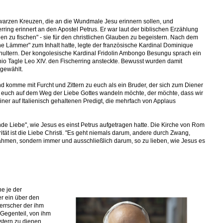
hwarzen Kreuzen, die an die Wundmale Jesu erinnern sollen, und
rring erinnert an den Apostel Petrus. Er war laut der biblischen Erzählung
en zu fischen" - sie für den christlichen Glauben zu begeistern. Nach dem
e Lämmer" zum Inhalt hatte, legte der französische Kardinal Dominique
hultern. Der kongolesische Kardinal Fridolin Ambongo Besungu sprach ein
onio Tagle Leo XIV. den Fischerring ansteckte. Bewusst wurden damit
gewählt.
d komme mit Furcht und Zittern zu euch als ein Bruder, der sich zum Diener
euch auf dem Weg der Liebe Gottes wandeln möchte, der möchte, dass wir
seiner auf Italienisch gehaltenen Predigt, die mehrfach von Applaus
e Liebe", wie Jesus es einst Petrus aufgetragen hatte. Die Kirche von Rom
ität ist die Liebe Christi. "Es geht niemals darum, andere durch Zwang,
ahmen, sondern immer und ausschließlich darum, so zu lieben, wie Jesus es
e je der
er ein über den
errscher der ihm
 Gegenteil, von ihm
tern zu dienen,