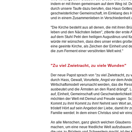
indem er mit ihnen gemeinsam auf dem Weg ist: De
durch unsere Taufe dazu berufen, das Haus Gottes
geschwisterlicher Gemeinschaft, im Einklang des H
und in einem Zusammenleben in Verschiedenheit 
"Die Kirche besteht aus all denen, die mit ihren Brü
leben und den Nächsten lieben", zitierte der erst
auf dem Stuhl Petri den heiligen Augustinus und füg
würde mir wünschen, dass dies unser erstes großes
eine geeinte Kirche, als Zeichen der Einheit und d
die zum Ferment einer versöhnten Welt wird."
"Zu viel Zwietracht, zu viele Wunden"
Der neue Papst sprach von "zu viel Zwietracht, zu 
durch Hass, Gewalt, Vorurteile, Angst vor dem And
Wirtschaftsmodell verursacht werden, das die Res
ausbeutet und die Ärmsten an den Rand drängt". Le
auf, Einheit, Gemeinschaft und Geschwisterlichkeit 
möchten der Welt mit Demut und Freude sagen: Sch
Kommt zu ihm! Kommt zu ihm! Nehmt sein Wort an,
tröstet! Hört auf sein Angebot der Liebe, damit ihr 
Familie werdet: In dem einen Christus sind wir eins
An alle Menschen, ganz gleich welchen Glaubens o
machen, um eine neue friedliche Welt aufzubauen. 
die uns zu Brüdern und Schwestern macht, ist der