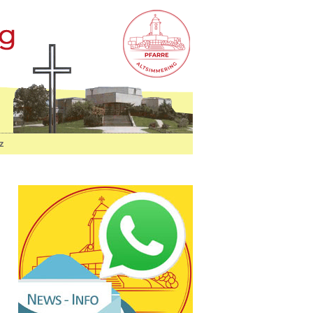
Home
Home
St. Josef auf der Haide
z