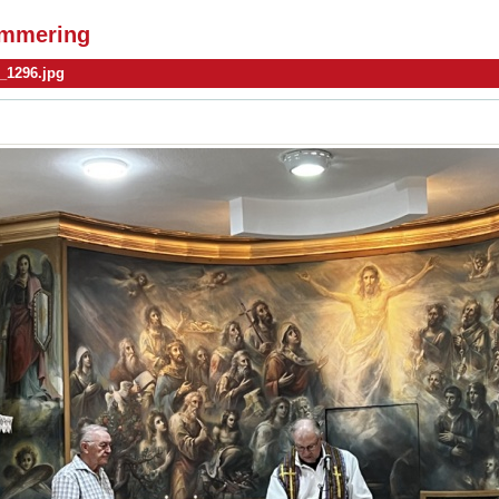
simmering
_1296.jpg