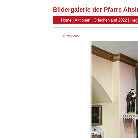
Bildergalerie der Pfarre Alt
Home
|
Aktionen
|
Griechenland 2022
|
img
« Previous