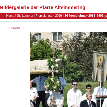
Bildergalerie der Pfarre Altsimmering
Home
|
St. Laurenz
|
Fronleichnam 2019
|
14-fronleichnam2019_8407.j
« Previous