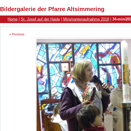
Bildergalerie der Pfarre Altsimmering
Home
|
St. Josef auf der Haide
|
Minstrantenaufnahme 2018
|
34-mini20
« Previous