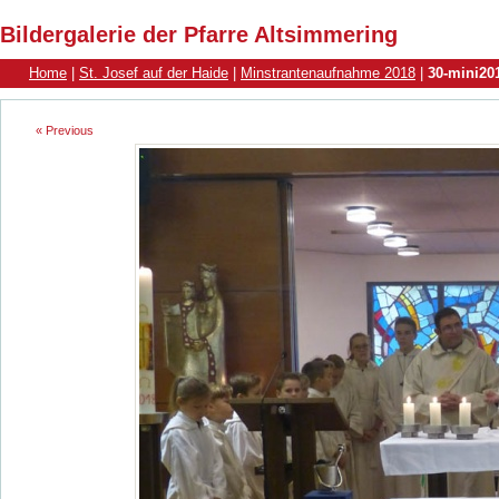
Bildergalerie der Pfarre Altsimmering
Home
|
St. Josef auf der Haide
|
Minstrantenaufnahme 2018
|
30-mini20
« Previous