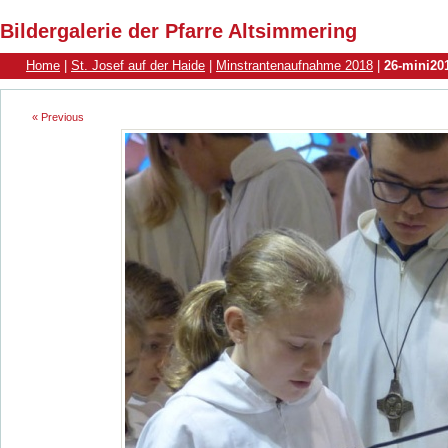
Bildergalerie der Pfarre Altsimmering
Home
|
St. Josef auf der Haide
|
Minstrantenaufnahme 2018
|
26-mini20
« Previous