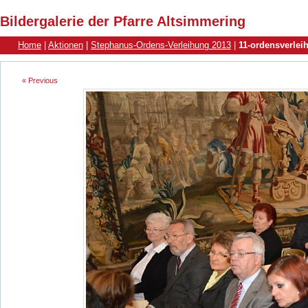
Bildergalerie der Pfarre Altsimmering
Home
|
Aktionen
|
Stephanus-Ordens-Verleihung 2013
|
11-ordensverlei
« Previous