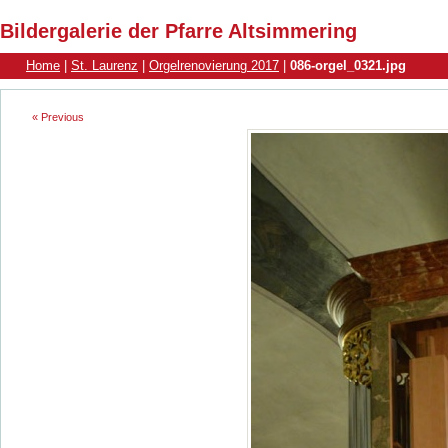
Bildergalerie der Pfarre Altsimmering
Home
|
St. Laurenz
|
Orgelrenovierung 2017
|
086-orgel_0321.jpg
« Previous