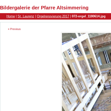
Bildergalerie der Pfarre Altsimmering
Home
|
St. Laurenz
|
Orgelrenovierung 2017
|
072-orgel_1180614.jpg
« Previous