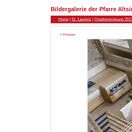
Bildergalerie der Pfarre Alt
Home
|
St. Laurenz
|
Orgelrenovierung 201
« Previous