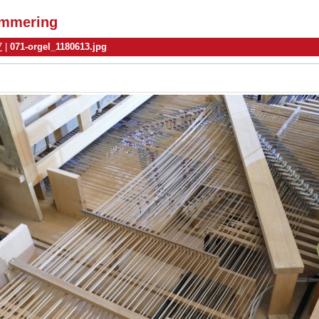
simmering
7
|
071-orgel_1180613.jpg