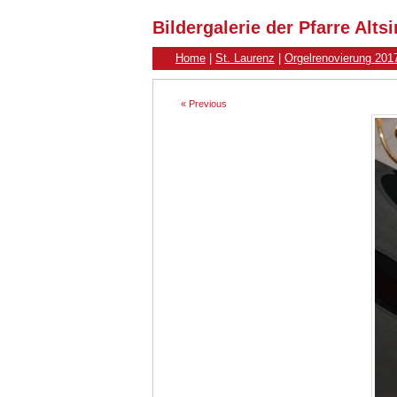
Bildergalerie der Pfarre Alt
Home
|
St. Laurenz
|
Orgelrenovierung 201
« Previous