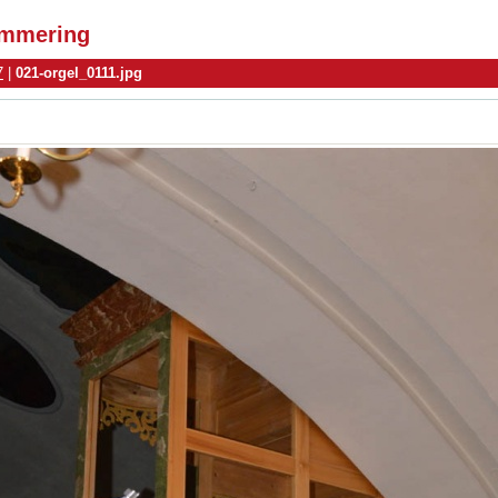
simmering
7
|
021-orgel_0111.jpg