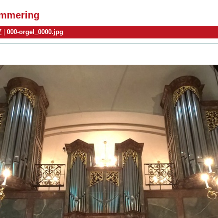
simmering
7
|
000-orgel_0000.jpg