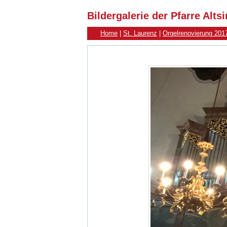
Bildergalerie der Pfarre Alt
Home
|
St. Laurenz
|
Orgelrenovierung 201