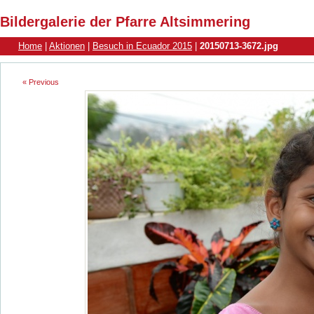
Bildergalerie der Pfarre Altsimmering
Home
|
Aktionen
|
Besuch in Ecuador 2015
|
20150713-3672.jpg
« Previous