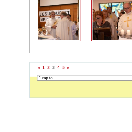
«
1
2
3
4
5
»