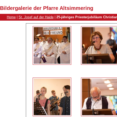
Bildergalerie der Pfarre Altsimmering
Home
|
St. Josef auf der Haide
|
25-jähriges Priesterjubiläum Christi