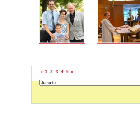
«
1
2
3
4
5
»