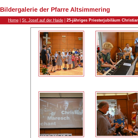
Bildergalerie der Pfarre Altsimmering
Home
|
St. Josef auf der Haide
|
25-jähriges Priesterjubiläum Christi