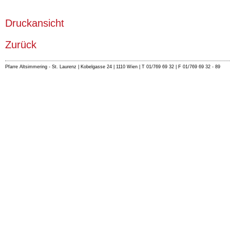
Druckansicht
Zurück
Pfarre Altsimmering - St. Laurenz | Kobelgasse 24 | 1110 Wien | T 01/769 69 32 | F 01/769 69 32 - 89