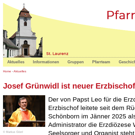
St. Laurenz
Aktuelles
Informationen
Gruppen
Pfarrteam
Geschic
Home
-
Aktuelles
Josef Grünwidl ist neuer Erzbischo
Der von Papst Leo für die Er
Erzbischof leitete seit dem Rüc
Schönborn im Jänner 2025 als
Administrator die Erzdiözese 
Seelsorger und Organist steht 
© Markus Göstl