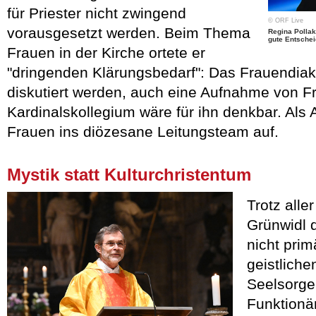
für Priester nicht zwingend
© ORF Live
vorausgesetzt werden. Beim Thema
Regina Pollak
gute Entsche
Frauen in der Kirche ortete er
"dringenden Klärungsbedarf": Das Frauendiako
diskutiert werden, auch eine Aufnahme von F
Kardinalskollegium wäre für ihn denkbar. Als 
Frauen ins diözesane Leitungsteam auf.
Mystik statt Kulturchristentum
Trotz alle
Grünwidl d
nicht prim
geistlich
Seelsorge
Funktionä