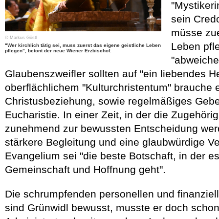
"Mystikeri
sein Credo
müsse zue
© Markus Göstl
Leben pfl
"Wer kirchlich tätig sei, muss zuerst das eigene geistliche Leben
pflegen", betont der neue Wiener Erzbischof.
"abweiche
Glaubenszweifler sollten auf "ein liebendes Her
oberflächlichem "Kulturchristentum" brauche 
Christusbeziehung, sowie regelmäßiges Gebet
Eucharistie. In einer Zeit, in der die Zugehörig
zunehmend zur bewussten Entscheidung werde,
stärkere Begleitung und eine glaubwürdige V
Evangelium sei "die beste Botschaft, in der 
Gemeinschaft und Hoffnung geht".
Die schrumpfenden personellen und finanziel
sind Grünwidl bewusst, musste er doch schon 