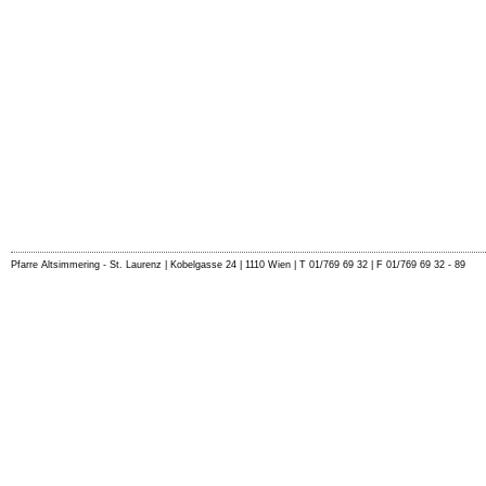
Pfarre Altsimmering - St. Laurenz | Kobelgasse 24 | 1110 Wien | T 01/769 69 32 | F 01/769 69 32 - 89